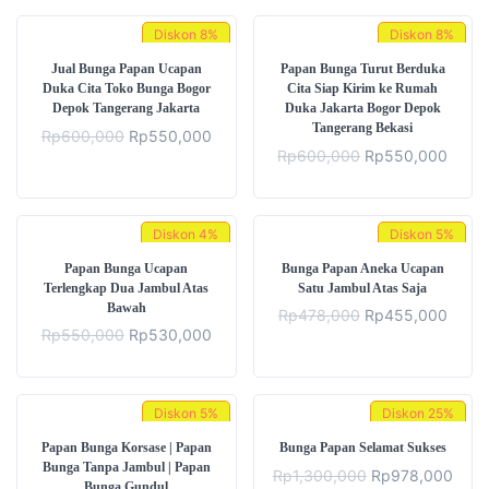
Diskon
8%
Diskon
8%
Jual Bunga Papan Ucapan
Papan Bunga Turut Berduka
Duka Cita Toko Bunga Bogor
Cita Siap Kirim ke Rumah
Depok Tangerang Jakarta
Duka Jakarta Bogor Depok
Tangerang Bekasi
Rp
600,000
Rp
550,000
Rp
600,000
Rp
550,000
Diskon
4%
Diskon
5%
Papan Bunga Ucapan
Bunga Papan Aneka Ucapan
Terlengkap Dua Jambul Atas
Satu Jambul Atas Saja
Bawah
Rp
478,000
Rp
455,000
Rp
550,000
Rp
530,000
Diskon
5%
Diskon
25%
Papan Bunga Korsase | Papan
Bunga Papan Selamat Sukses
Bunga Tanpa Jambul | Papan
Rp
1,300,000
Rp
978,000
Bunga Gundul