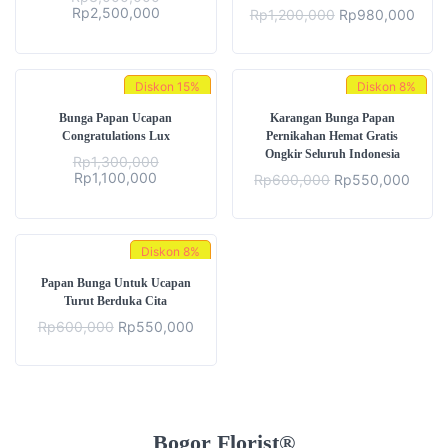
Rp
2,500,000
Rp
1,200,000
Rp
980,000
Diskon
15%
Diskon
8%
Bunga Papan Ucapan
Karangan Bunga Papan
Congratulations Lux
Pernikahan Hemat Gratis
Ongkir Seluruh Indonesia
Rp
1,300,000
Rp
1,100,000
Rp
600,000
Rp
550,000
Diskon
8%
Papan Bunga Untuk Ucapan
Turut Berduka Cita
Rp
600,000
Rp
550,000
Bogor Florist®