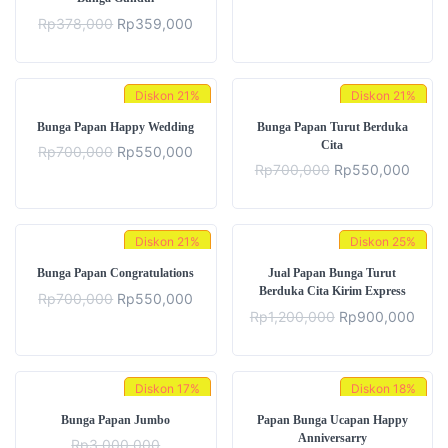
Rp
378,000
Rp
359,000
Diskon
21%
Diskon
21%
Bunga Papan Happy Wedding
Bunga Papan Turut Berduka
Cita
Rp
700,000
Rp
550,000
Rp
700,000
Rp
550,000
Diskon
21%
Diskon
25%
Bunga Papan Congratulations
Jual Papan Bunga Turut
Berduka Cita Kirim Express
Rp
700,000
Rp
550,000
Rp
1,200,000
Rp
900,000
Diskon
17%
Diskon
18%
Bunga Papan Jumbo
Papan Bunga Ucapan Happy
Anniversarry
Rp
3,000,000