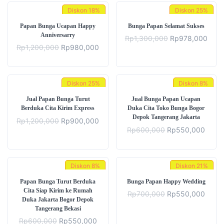
Diskon
18%
Diskon
25%
Papan Bunga Ucapan Happy
Bunga Papan Selamat Sukses
Anniversarry
Original
Curr
Rp
1,300,000
Rp
978,000
price
price
Original
Current
Rp
1,200,000
Rp
980,000
was:
is:
price
price
Rp1,300,000.
Rp97
was:
is:
Rp1,200,000.
Rp980,000.
Diskon
25%
Diskon
8%
Jual Papan Bunga Turut
Jual Bunga Papan Ucapan
Berduka Cita Kirim Express
Duka Cita Toko Bunga Bogor
Depok Tangerang Jakarta
Original
Current
Rp
1,200,000
Rp
900,000
price
price
Original
Curre
Rp
600,000
Rp
550,000
was:
is:
price
price
Rp1,200,000.
Rp900,000.
was:
is:
Rp600,000.
Rp55
Diskon
8%
Diskon
21%
Papan Bunga Turut Berduka
Bunga Papan Happy Wedding
Cita Siap Kirim ke Rumah
Original
Curre
Rp
700,000
Rp
550,000
Duka Jakarta Bogor Depok
price
price
Tangerang Bekasi
was:
is:
Rp700,000.
Rp55
Original
Current
Rp
600,000
Rp
550,000