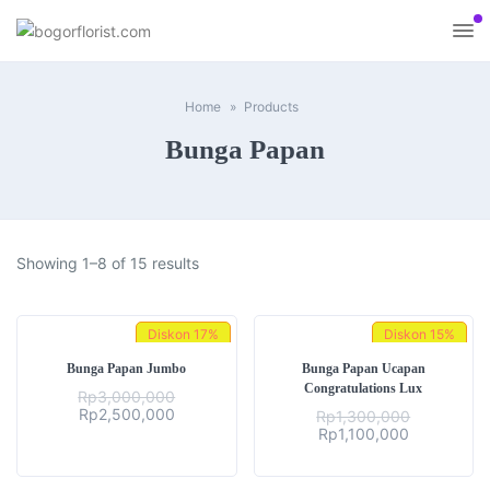
Home
Products
Bunga Papan
Showing 1–8 of 15 results
Diskon
17%
Diskon
15%
Bunga Papan Jumbo
Bunga Papan Ucapan
Congratulations Lux
Rp
3,000,000
Original
Current
Rp
2,500,000
Rp
1,300,000
price
price
Original
Current
Rp
1,100,000
was:
is:
price
price
Rp3,000,000.
Rp2,500,000.
was:
is:
Rp1,300,000.
Rp1,100,00