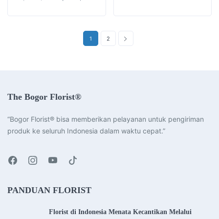
price
price
was:
is:
Rp600,000.
Rp550,000.
1
2
The Bogor Florist®
“Bogor Florist® bisa memberikan pelayanan untuk pengiriman
produk ke seluruh Indonesia dalam waktu cepat.”
PANDUAN FLORIST
Florist di Indonesia Menata Kecantikan Melalui