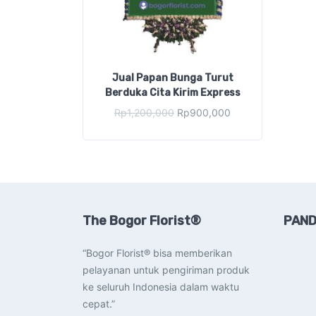
Jual Papan Bunga Turut
Berduka Cita Kirim Express
Original
Current
Rp
1,200,000
Rp
900,000
price
price
was:
is:
Rp1,200,000.
Rp900,000.
The Bogor Florist®
PAND
“Bogor Florist® bisa memberikan
pelayanan untuk pengiriman produk
ke seluruh Indonesia dalam waktu
cepat.”