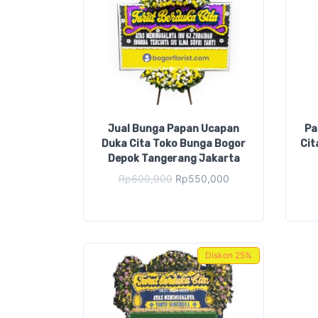
Jual Bunga Papan Ucapan
Pa
Duka Cita Toko Bunga Bogor
Cit
Depok Tangerang Jakarta
Original
Current
Rp
600,000
Rp
550,000
price
price
was:
is:
Rp600,000.
Rp550,000.
Diskon
25%