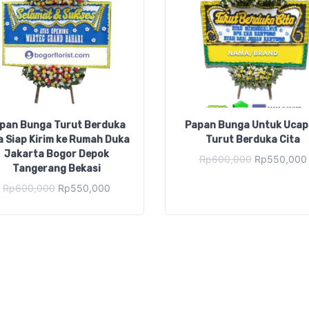
pan Bunga Turut Berduka
Papan Bunga Untuk Uca
a Siap Kirim ke Rumah Duka
Turut Berduka Cita
Jakarta Bogor Depok
Original
Rp
600,000
Rp
550,000
Tangerang Bekasi
price
was:
Original
Current
Rp
600,000
Rp
550,000
Rp600,000.
price
price
was:
is:
Rp600,000.
Rp550,000.