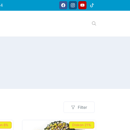
64
Filter
on
8%
Diskon
21%