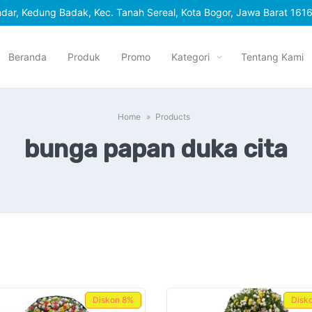
r, Kedung Badak, Kec. Tanah Sereal, Kota Bogor, Jawa Barat 161
Beranda
Produk
Promo
Kategori
Tentang Kami
Home
Products
bunga papan duka cita
Diskon
8%
Disk